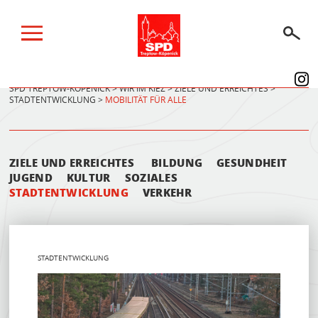
SPD TREPTOW-KÖPENICK
>
WIR IM KIEZ
>
ZIELE UND ERREICHTES
>
STADTENTWICKLUNG
>
MOBILITÄT FÜR ALLE
BERLINER WAHLEN 2026
WIR IM KIEZ
ZIELE UND ERREICHTES
BILDUNG
GESUNDHEIT
WIR IM PARLAMENT
JUGEND
KULTUR
SOZIALES
STADTENTWICKLUNG
VERKEHR
ÜBER UNS
SPENDEN
AKTUELLES
STADTENTWICKLUNG
TERMINE