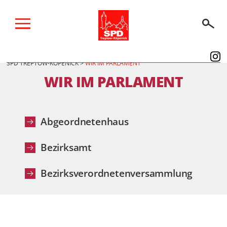
SPD TREPTOW-KÖPENICK
>
WIR IM PARLAMENT
BERLINER WAHLEN 2026
WIR IM PARLAMENT
WIR IM KIEZ
WIR IM PARLAMENT
Abgeordnetenhaus
ÜBER UNS
Bezirksamt
SPENDEN
Bezirksverordnetenversammlung
AKTUELLES
TERMINE