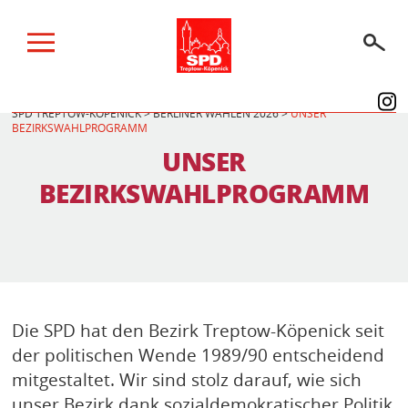
SPD TREPTOW-KÖPENICK
>
BERLINER WAHLEN 2026
>
UNSER
BEZIRKSWAHLPROGRAMM
BERLINER WAHLEN 2026
UNSER
WIR IM KIEZ
BEZIRKSWAHLPROGRAMM
WIR IM PARLAMENT
ÜBER UNS
SPENDEN
Die SPD hat den Bezirk Treptow-Köpenick seit
AKTUELLES
der politischen Wende 1989/90 entscheidend
TERMINE
mitgestaltet. Wir sind stolz darauf, wie sich
unser Bezirk dank sozialdemokratischer Politik