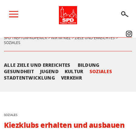
SPD TREPTOW-KÖPENICK
>
WIR IM KIEZ
>
ZIELE UND ERREICHTES
>
SOZIALES
BERLINER WAHLEN 2026
WIR IM KIEZ
ALLE ZIELE UND ERREICHTES
BILDUNG
WIR IM PARLAMENT
GESUNDHEIT
JUGEND
KULTUR
SOZIALES
STADTENTWICKLUNG
VERKEHR
ÜBER UNS
SPENDEN
AKTUELLES
SOZIALES
Kiezklubs erhalten und ausbauen
TERMINE