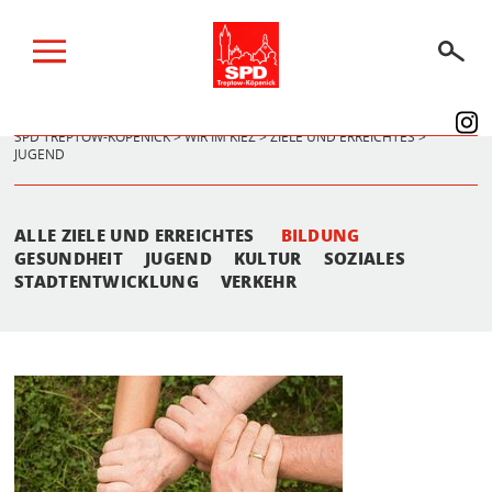
SPD TREPTOW-KÖPENICK
>
WIR IM KIEZ
>
ZIELE UND ERREICHTES
>
JUGEND
BERLINER WAHLEN 2026
WIR IM KIEZ
ALLE ZIELE UND ERREICHTES
BILDUNG
WIR IM PARLAMENT
GESUNDHEIT
JUGEND
KULTUR
SOZIALES
STADTENTWICKLUNG
VERKEHR
ÜBER UNS
SPENDEN
AKTUELLES
TERMINE