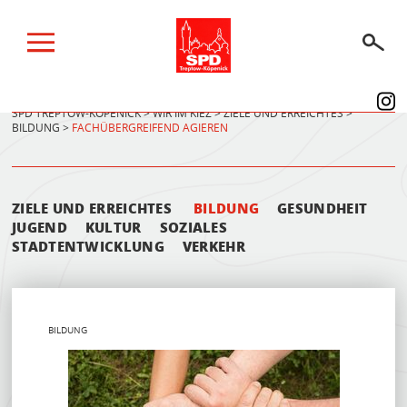
SPD TREPTOW-KÖPENICK
>
WIR IM KIEZ
>
ZIELE UND ERREICHTES
>
BILDUNG
>
FACHÜBERGREIFEND AGIEREN
BERLINER WAHLEN 2026
WIR IM KIEZ
ZIELE UND ERREICHTES
BILDUNG
GESUNDHEIT
WIR IM PARLAMENT
JUGEND
KULTUR
SOZIALES
STADTENTWICKLUNG
VERKEHR
ÜBER UNS
SPENDEN
AKTUELLES
BILDUNG
TERMINE