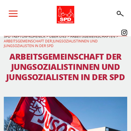
SPD TREPTOW-KÖPENICK
>
ÜBER UNS
>
ARBEITSGEMEINSCHAFTEN
>
ARBEITSGEMEINSCHAFT DER JUNGSOZIALISTINNEN UND
BERLINER WAHLEN 2026
JUNGSOZIALISTEN IN DER SPD
ARBEITSGEMEINSCHAFT DER
WIR IM KIEZ
JUNGSOZIALISTINNEN UND
WIR IM PARLAMENT
JUNGSOZIALISTEN IN DER SPD
ÜBER UNS
SPENDEN
AKTUELLES
TERMINE