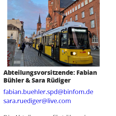
KONTAKT
Abteilungsvorsitzende: Fabian
Bühler & Sara Rüdiger
fabian.buehler.spd@binfom.de
sara.ruediger@live.com