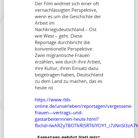
Der Film widmet sich einer oft
vernachlässigten Perspektive,
wenn es um die Geschichte der
Arbeit im
Nachkriegsdeutschland – Ost
wie West – geht. Diese
Reportage durchbricht die
konventionelle Perspektive:
Zwei migrantische Frauen
erzählen, wie durch ihre Arbeit,
ihre Kultur, ihren Einsatz dazu
beigetragen haben, Deutschland
zu dem Land zu machen, das es
heute ist.
https://www.rbb-
online.de/unserleben/reportagen/vergessene-
frauen—vertrags–und-
gastarbeiterinnen-heute.html?
fbclid=IwAR2yTBOTkRtSRT6lYOY1_i7zNnSl3
„Samstags gehört Vati mir“,