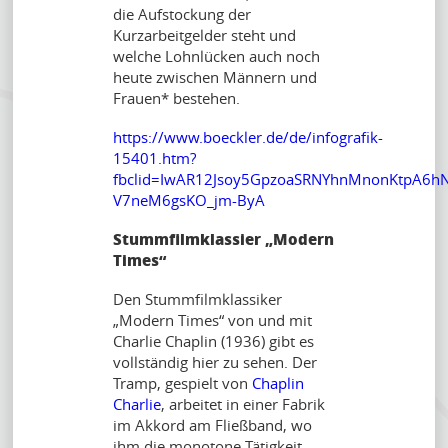
die Aufstockung der
Kurzarbeitgelder steht und
welche Lohnlücken auch noch
heute zwischen Männern und
Frauen* bestehen.
https://www.boeckler.de/de/infografik-
15401.htm?
fbclid=IwAR12Jsoy5GpzoaSRNYhnMnonKtpA6h
V7neM6gsKO_jm-ByA
Stummfilmklassier „Modern
Times“
Den Stummfilmklassiker
„Modern Times“ von und mit
Charlie Chaplin (1936) gibt es
vollständig hier zu sehen. Der
Tramp, gespielt von
Chaplin
Charlie
, arbeitet in einer Fabrik
im Akkord am Fließband, wo
ihm die monotone Tätigkeit