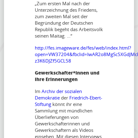
„Zum ersten Mal nach der
Unterzeichnung des Friedens,
zum zweiten Mal seit der
Begründung der Deutschen
Republik begeht das Arbeitsvolk
seinen Maitag. …“
http://fes.imageware.de/fes/web/index.html?
open=VW37204&fbclid=IwAR2o8MgSc5XGdJMc
z3K6DJZf5GCL58
Gewerkschafter*innen und
ihre Erinnerungen
Im
Archiv der sozialen
Demokratie
der
Friedrich-Ebert-
Stiftung
könnt ihr eine
Sammlung mit mündlichen
Überlieferungen von
Gewerkschafterinnen und
Gewerkschaftern als Videos
einsehen. Mit diesen Interviews