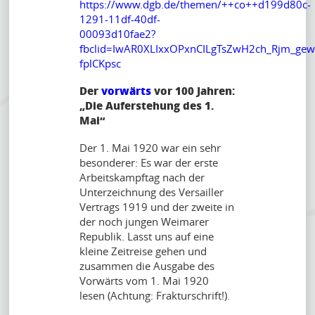
https://www.dgb.de/themen/++co++d199d80c-
1291-11df-40df-
00093d10fae2?
fbclid=IwAR0XLIxxOPxnCILgTsZwH2ch_Rjm_gew
fplCKpsc
Der
vorwärts
vor 100 Jahren:
„Die Auferstehung des 1.
Mai“
Der 1. Mai 1920 war ein sehr
besonderer: Es war der erste
Arbeitskampftag nach der
Unterzeichnung des Versailler
Vertrags 1919 und der zweite in
der noch jungen Weimarer
Republik. Lasst uns auf eine
kleine Zeitreise gehen und
zusammen die Ausgabe des
Vorwärts vom 1. Mai 1920
lesen (Achtung: Frakturschrift!).